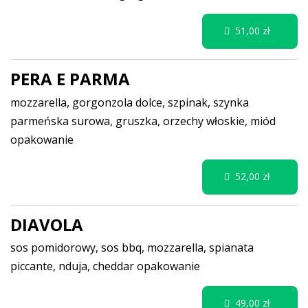
51,00 zł
PERA E PARMA
mozzarella, gorgonzola dolce, szpinak, szynka
parmeńska surowa, gruszka, orzechy włoskie, miód
opakowanie
52,00 zł
DIAVOLA
sos pomidorowy, sos bbq, mozzarella, spianata
piccante, nduja, cheddar
opakowanie
49,00 zł