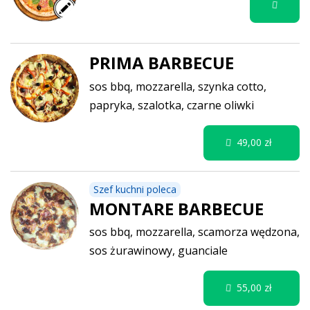
PRIMA BARBECUE
sos bbq, mozzarella, szynka cotto,
papryka, szalotka, czarne oliwki
49,00 zł
Szef kuchni poleca
MONTARE BARBECUE
sos bbq, mozzarella, scamorza wędzona,
sos żurawinowy, guanciale
55,00 zł