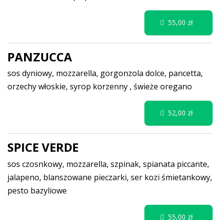
55,00 zł
PANZUCCA
sos dyniowy, mozzarella, gorgonzola dolce, pancetta,
orzechy włoskie, syrop korzenny , świeże oregano
52,00 zł
SPICE VERDE
sos czosnkowy, mozzarella, szpinak, spianata piccante,
jalapeno, blanszowane pieczarki, ser kozi śmietankowy,
pesto bazyliowe
55,00 zł