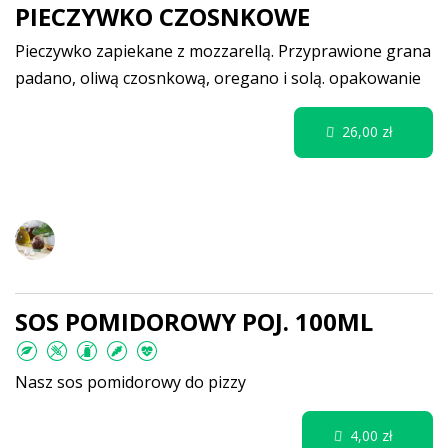
PIECZYWKO CZOSNKOWE
Pieczywko zapiekane z mozzarellą. Przyprawione grana
padano, oliwą czosnkową, oregano i solą.
opakowanie
26,00 zł
Dodatki, sosy, oliwy, kawy
SOS POMIDOROWY POJ. 100ML
Nasz sos pomidorowy do pizzy
4,00 zł