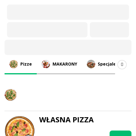
Oferta
Pizze
MAKARONY
Specjale
Pizze
WŁASNA PIZZA