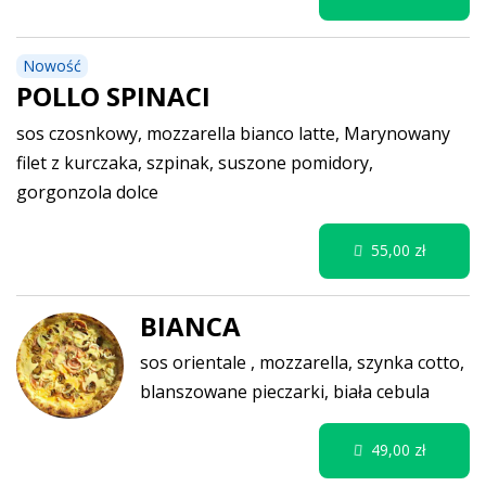
Nowość
POLLO SPINACI
sos czosnkowy, mozzarella bianco latte, Marynowany
filet z kurczaka, szpinak, suszone pomidory,
gorgonzola dolce
55,00 zł
BIANCA
sos orientale , mozzarella, szynka cotto,
blanszowane pieczarki, biała cebula
49,00 zł