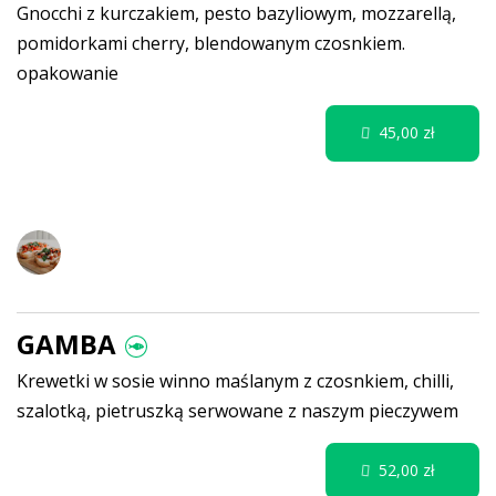
Gnocchi z kurczakiem, pesto bazyliowym, mozzarellą,
pomidorkami cherry, blendowanym czosnkiem.
opakowanie
45,00 zł
Specjale
GAMBA
Krewetki w sosie winno maślanym z czosnkiem, chilli,
szalotką, pietruszką serwowane z naszym pieczywem
52,00 zł