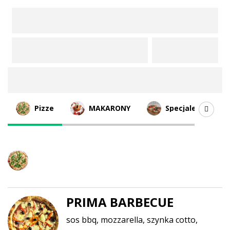
Oferta
Pizze
MAKARONY
Specjale
Pizze
PRIMA BARBECUE
sos bbq, mozzarella, szynka cotto,