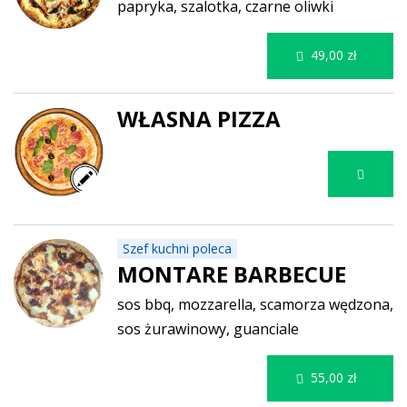
papryka, szalotka, czarne oliwki
49,00 zł
WŁASNA PIZZA
Szef kuchni poleca
MONTARE BARBECUE
sos bbq, mozzarella, scamorza wędzona,
sos żurawinowy, guanciale
55,00 zł