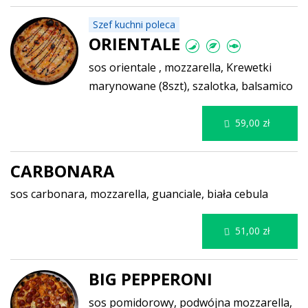
Szef kuchni poleca
ORIENTALE
sos orientale , mozzarella, Krewetki
marynowane (8szt), szalotka, balsamico
59,00 zł
CARBONARA
sos carbonara, mozzarella, guanciale, biała cebula
51,00 zł
BIG PEPPERONI
sos pomidorowy, podwójna mozzarella,