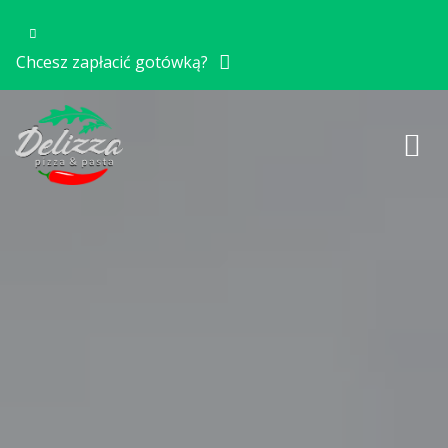
Chcesz zapłacić gotówką?