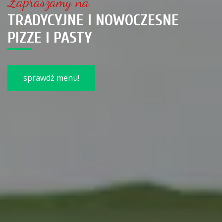
Zapraszamy na
TRADYCYJNE I NOWOCZESNE
PIZZE I PASTY
sprawdź menu!