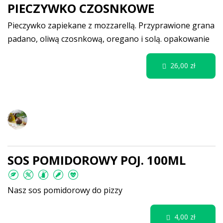
PIECZYWKO CZOSNKOWE
Pieczywko zapiekane z mozzarellą. Przyprawione grana
padano, oliwą czosnkową, oregano i solą.
opakowanie
26,00 zł
Dodatki, sosy, oliwy, kawy
SOS POMIDOROWY POJ. 100ML
Nasz sos pomidorowy do pizzy
4,00 zł