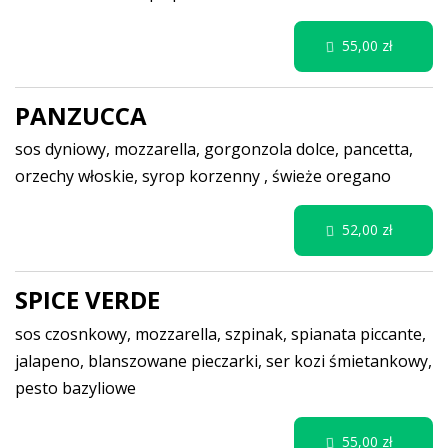
55,00 zł
PANZUCCA
sos dyniowy, mozzarella, gorgonzola dolce, pancetta,
orzechy włoskie, syrop korzenny , świeże oregano
52,00 zł
SPICE VERDE
sos czosnkowy, mozzarella, szpinak, spianata piccante,
jalapeno, blanszowane pieczarki, ser kozi śmietankowy,
pesto bazyliowe
55,00 zł