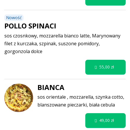
Nowość
POLLO SPINACI
sos czosnkowy, mozzarella bianco latte, Marynowany
filet z kurczaka, szpinak, suszone pomidory,
gorgonzola dolce
55,00 zł
BIANCA
sos orientale , mozzarella, szynka cotto,
blanszowane pieczarki, biała cebula
49,00 zł