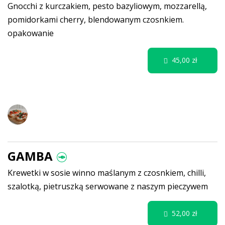
Gnocchi z kurczakiem, pesto bazyliowym, mozzarellą,
pomidorkami cherry, blendowanym czosnkiem.
opakowanie
45,00 zł
Specjale
GAMBA
Krewetki w sosie winno maślanym z czosnkiem, chilli,
szalotką, pietruszką serwowane z naszym pieczywem
52,00 zł