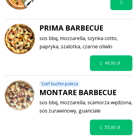
PRIMA BARBECUE
sos bbq, mozzarella, szynka cotto,
papryka, szalotka, czarne oliwki
49,00 zł
Szef kuchni poleca
MONTARE BARBECUE
sos bbq, mozzarella, scamorza wędzona,
sos żurawinowy, guanciale
55,00 zł