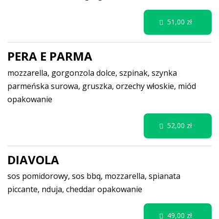
51,00 zł
PERA E PARMA
mozzarella, gorgonzola dolce, szpinak, szynka
parmeńska surowa, gruszka, orzechy włoskie, miód
opakowanie
52,00 zł
DIAVOLA
sos pomidorowy, sos bbq, mozzarella, spianata
piccante, nduja, cheddar
opakowanie
49,00 zł