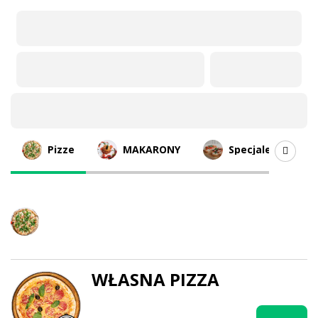
Oferta
Pizze
MAKARONY
Specjale
Pizze
WŁASNA PIZZA