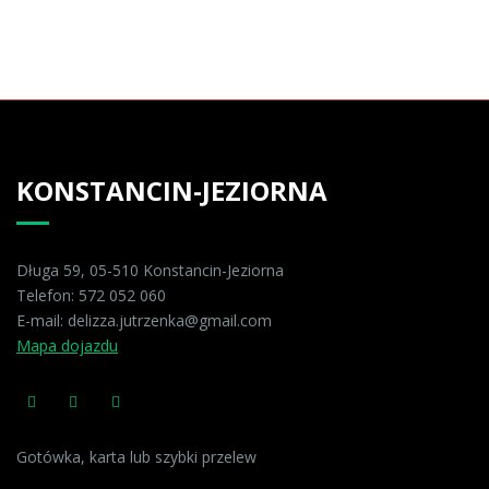
KONSTANCIN-JEZIORNA
Długa 59, 05-510 Konstancin-Jeziorna
Telefon:
572 052 060
E-mail:
delizza.jutrzenka@gmail.com
Mapa dojazdu
Gotówka, karta lub szybki przelew